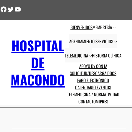
Facebook
Twitter
YouTube
BIENVENIDOS
MEMBRESÍA
HOSPITAL
AGENDAMIENTO SERVICIOS
TELEMEDICINA
HISTORIA CLÍNICA
DE
APOYO Dx CON IA
MACONDO
SOLICITUD/DESCARGA DOCS
PAGO ELECTRÓNICO
CALENDARIO EVENTOS
TELEMEDICINA / NORMATIVIDAD
CONTACTO
MIPRES