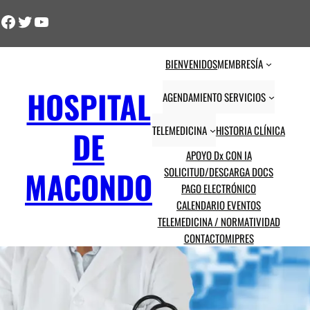
Facebook
Twitter
YouTube
BIENVENIDOS
MEMBRESÍA
HOSPITAL
AGENDAMIENTO SERVICIOS
TELEMEDICINA
HISTORIA CLÍNICA
DE
APOYO Dx CON IA
MACONDO
SOLICITUD/DESCARGA DOCS
PAGO ELECTRÓNICO
CALENDARIO EVENTOS
TELEMEDICINA / NORMATIVIDAD
CONTACTO
MIPRES