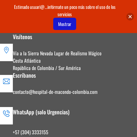
Estimado usuari@...infórmate un poco más sobre el uso de los
servicios
Mostrar
Visítenos
Saltar
al
contenido
Vía a la Sierra Nevada Lugar de Realismo Mágico
Costa Atlántica
República de Colombia / Sur América
Escríbanos
contacto@hospital-de-macondo-colombia.com
WhatsApp (solo Urgencias)
+57 (304) 3333155